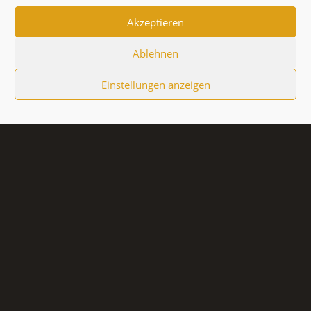
Akzeptieren
Ablehnen
Einstellungen anzeigen
Herzlich willkommen
im Friseursalon
Seidermann in Bad
Schallerbach!