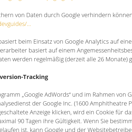
eichern von Daten durch Google verhindern können
/devguides/…
siert beim Einsatz von Google Analytics auf eine
verarbeiter basiert auf einem Angemessenheitsb
 Daten werden regelmäßig (derzeit alle 26 Monate) 
ersion-Tracking
rogramm „Google AdWords“ und im Rahmen von Go
nalysedienst der Google Inc. (1600 Amphitheatre 
geschaltete Anzeige klicken, wird ein Cookie für 
aximal 90 Tagen ihre Gültigkeit. Wenn Sie bestim
laufen ist, kann Google und der Websitebetreiber