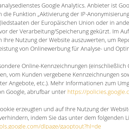
alysedienstes Google Analytics. Anbieter ist Go
 die Funktion „Aktivierung der IP-Anonymisierung
tgliedstaaten der Europäischen Union oder in an
or der Verarbeitung/Speicherung gekürzt. Im Auft
 Ihre Nutzung der Website auszuwerten, um Repor
istung von Onlinewerbung für Analyse- und Opti
sondere Online-Kennzeichnungen (einschließlich C
ten, vom Kunden vergebene Kennzeichnungen sow
ter Angebote, etc.). Mehr Informationen zum Umg
on Google, abrufbar unter
https://policies.google
Cookie erzeugten und auf Ihre Nutzung der Websi
verhindern, indem Sie das unter dem folgenden L
ools.google.com/dlpage/gaoptout?hl=de