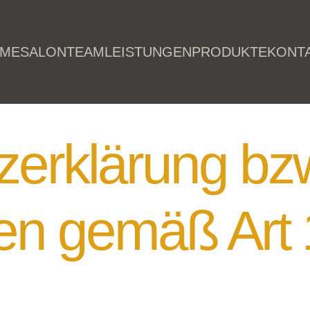
ME
SALON
TEAM
LEISTUNGEN
PRODUKTE
KONT
zerklärung bz
nen gemäß Art